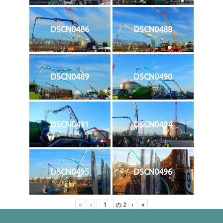
DSCN0486
DSCN0488
DSCN0489
DSCN0490
DSCN0491
DSCN0494
DSCN0495
DSCN0496
«
‹
の
2
›
»